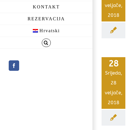
veljače,
KONTAKT
2018
REZERVACIJA
Hrvatski
28
Facebook
Srijeda,
28
veljače,
2018