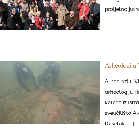
proljetno jutro
Arheolozi u
Arheolozi u V
arheologiju H
kolege iz istr
sveučilišta A
Desetak [...]