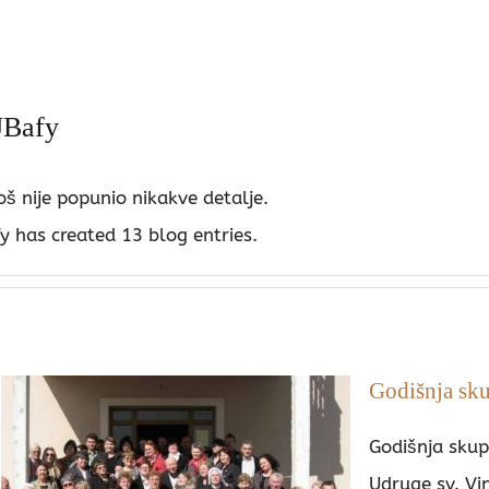
JBafy
oš nije popunio nikakve detalje.
y has created 13 blog entries.
Godišnja sk
Godišnja skup
Udruge sv. Vi