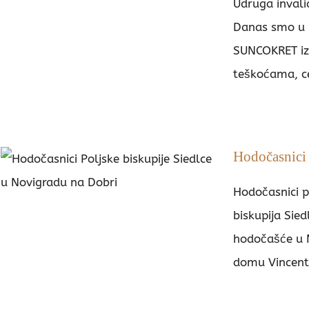
Udruga invali
Danas smo u 
SUNCOKRET iz 
teškoćama, ce
Hodočasnici 
Hodočasnici p
biskupija Sied
hodočašće u 
domu Vincenti