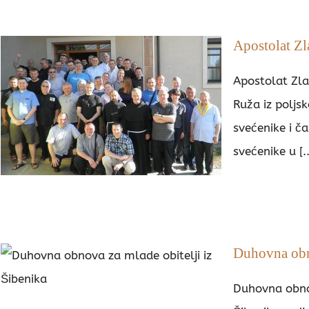
Apostolat Zl
Apostolat Zla
Ruža iz poljs
svećenike i č
svećenike u [..
Duhovna obno
Duhovna obnov