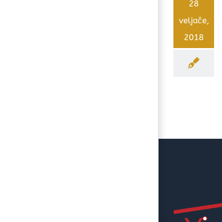
28
veljače,
2018