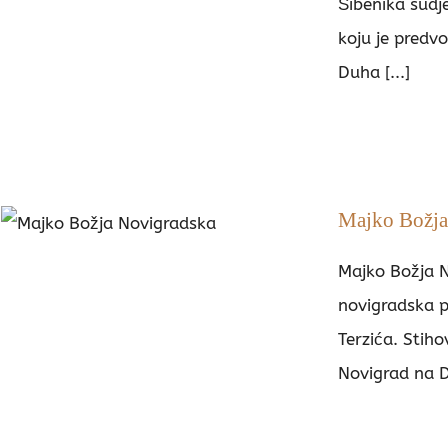
Šibenika sudj
koju je predvo
Duha [...]
Majko Božja
Majko Božja 
novigradska p
Terzića. Stiho
Novigrad na Do