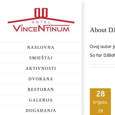
Skip
to
content
About
D
Ovaj autor j
NASLOVNA
So far DJBaf
SMJEŠTAJ
AKTIVNOSTI
DVORANA
RESTORAN
28
GALERIJA
Srijeda,
28
DOGAĐANJA