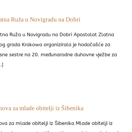
atna Ruža u Novigradu na Dobri
tna Ruža u Novigradu na Dobri Apostolat Zlatna
kog grada Krakowa organizirala je hodočašće za
asne sestre na 20. međunarodne duhovne vježbe za
.]
va za mlade obitelji iz Šibenika
a za mlade obitelji iz Šibenika Mlade obitelji iz