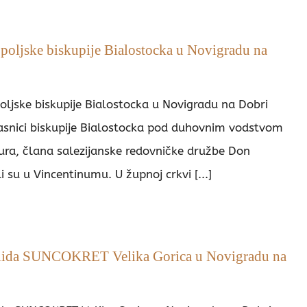
poljske biskupije Bialostocka u Novigradu na
oljske biskupije Bialostocka u Novigradu na Dobri
asnici biskupije Bialostocka pod duhovnim vodstvom
ura, člana salezijanske redovničke družbe Don
i su u Vincentinumu. U župnoj crkvi [...]
lida SUNCOKRET Velika Gorica u Novigradu na