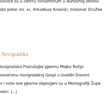
elovale su u centru Vincentinum u duhovnoj obnovi
dio pater mr. sc. Arkadiusz Krasicki, misionar Družbe
 Novigradska
Novigradska Poslušajte pjesmu Majko Božja
osvećenu novigradskoj Gospi u izvedbi Davora
vi i note ove pjesme objavljeni su u Monografiji Župe
bri. [...]