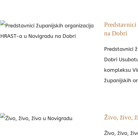
Predstavnici
na Dobri
Predstavnici 
Dobri Usubotu
kompleksu Vin
županijskih or
Živo, živo, 
Živo, živo, ži