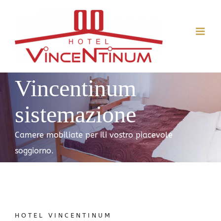
Skip
to
content
Vincentinum
sistemazione
Camere mobiliate per ili vostro piacevole
soggiorno.
HOTEL VINCENTINUM