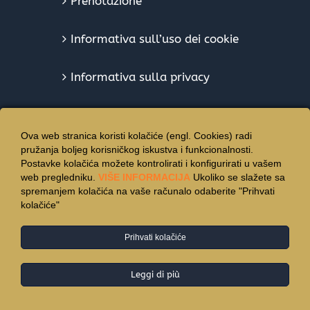
Prenotazione
Informativa sull’uso dei cookie
Informativa sulla privacy
Ova web stranica koristi kolačiće (engl. Cookies) radi
pružanja boljeg korisničkog iskustva i funkcionalnosti.
Postavke kolačića možete kontrolirati i konfigurirati u vašem
web pregledniku.
VIŠE INFORMACIJA
Ukoliko se slažete sa
spremanjem kolačića na vaše računalo odaberite "Prihvati
kolačiće"
Prihvati kolačiće
© Copyright 2015 -
2026 | Hotel Vincentinum - Tutti i diritti
riservati.
Leggi di più
Facebook