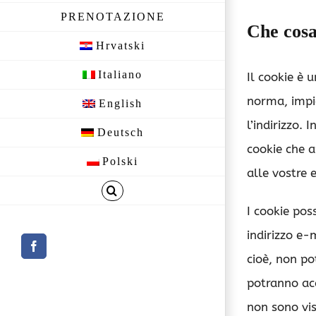
PRENOTAZIONE
Che cosa
Hrvatski
Italiano
Il cookie è 
norma, impie
English
l’indirizzo.
Deutsch
cookie che a
Polski
alle vostre 
I cookie po
indirizzo e-
Facebook
cioè, non po
potranno acc
non sono vis