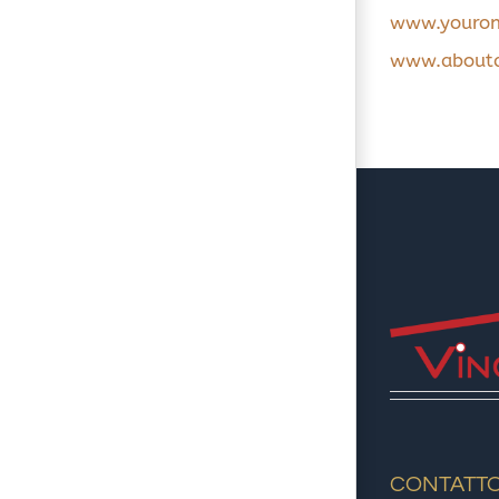
www.youronl
www.aboutad
CONTATT