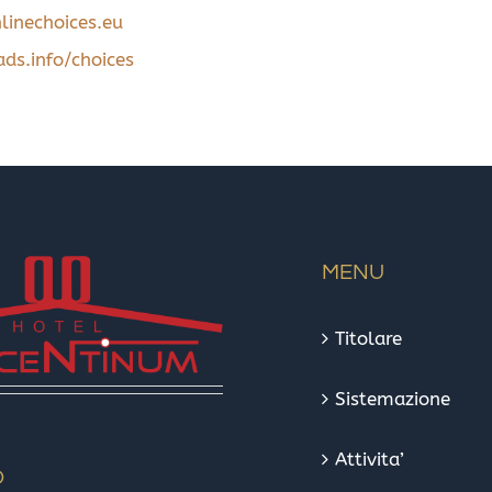
inechoices.eu
s.info/choices
MENU
Titolare
Sistemazione
Attivita’
O