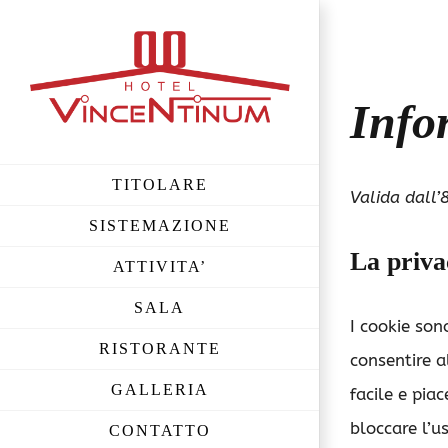
Skip
to
content
Info
TITOLARE
Valida dall
SISTEMAZIONE
La priva
ATTIVITA’
SALA
I cookie son
RISTORANTE
consentire a
GALLERIA
facile e pia
bloccare l’u
CONTATTO