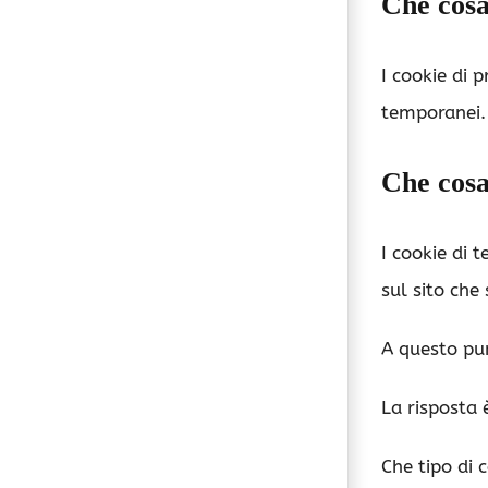
Che cosa
I cookie di 
temporanei. 
Che cosa
I cookie di t
sul sito che 
A questo pun
La risposta è
Che tipo di 