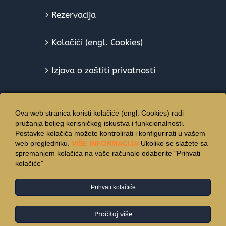
Rezervacija
Kolačići (engl. Cookies)
Izjava o zaštiti privatnosti
Ova web stranica koristi kolačiće (engl. Cookies) radi
pružanja boljeg korisničkog iskustva i funkcionalnosti.
Postavke kolačića možete kontrolirati i konfigurirati u vašem
web pregledniku.
VIŠE INFORMACIJA
Ukoliko se slažete sa
spremanjem kolačića na vaše računalo odaberite "Prihvati
kolačiće"
Prihvati kolačiće
© Copyright 2015 -
2026 | Hotel Vincentinum - All Rights
Reserverd
Pročitaj više