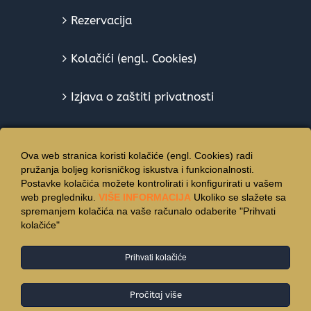
Rezervacija
Kolačići (engl. Cookies)
Izjava o zaštiti privatnosti
Ova web stranica koristi kolačiće (engl. Cookies) radi
pružanja boljeg korisničkog iskustva i funkcionalnosti.
Postavke kolačića možete kontrolirati i konfigurirati u vašem
web pregledniku.
VIŠE INFORMACIJA
Ukoliko se slažete sa
spremanjem kolačića na vaše računalo odaberite "Prihvati
kolačiće"
Prihvati kolačiće
© Copyright 2015 -
2026 | Hotel Vincentinum - All Rights
Reserverd
Pročitaj više