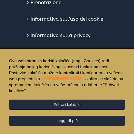
Prenotazione
Informativa sull’uso dei cookie
Informativa sulla privacy
Ova web stranica koristi kolačiće (engl. Cookies) radi
pružanja boljeg korisničkog iskustva i funkcionalnosti.
Postavke kolačića možete kontrolirati i konfigurirati u vašem
web pregledniku.
VIŠE INFORMACIJA
Ukoliko se slažete sa
spremanjem kolačića na vaše računalo odaberite "Prihvati
kolačiće"
Prihvati kolačiće
© Copyright 2015 -
2026 | Hotel Vincentinum - Tutti i diritti
riservati.
Leggi di più
Facebook