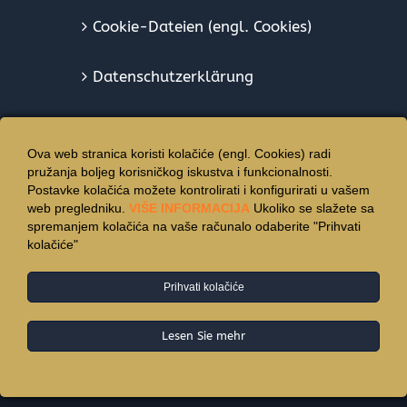
Cookie-Dateien (engl. Cookies)
Datenschutzerklärung
Ova web stranica koristi kolačiće (engl. Cookies) radi
pružanja boljeg korisničkog iskustva i funkcionalnosti.
Postavke kolačića možete kontrolirati i konfigurirati u vašem
web pregledniku.
VIŠE INFORMACIJA
Ukoliko se slažete sa
spremanjem kolačića na vaše računalo odaberite "Prihvati
kolačiće"
Prihvati kolačiće
© Copyright 2015 -
2026 | Hotel Vincentinum - Alle Rechte
vorbehalten.
Lesen Sie mehr
Facebook